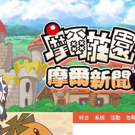
綜合
系統
活動
攻