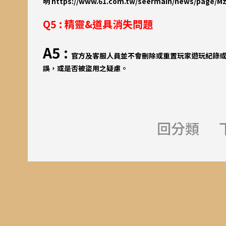
明
https://www.61.com.tw/seermain/news/page/M
Q5 : 精靈&道具消失問題
A5 :
官方及客服人員並不會刪除或重置玩家遊玩紀錄
誤，或是否被盜用之疑慮。
回分類