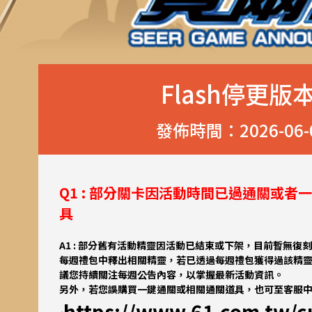
Flash停更版
發佈時間：2026-06-02
Q1 : 部分關卡因活動時間已過通關或
具
A1 : 部分舊有活動精靈因活動已結束或下架，目前暫無
每週禮包中釋出相關精靈，若已透過每週禮包獲得過該精
議您持續關注每週公告內容，以掌握最新活動資訊。
另外，若您誤購買一鍵通關或相關通關道具，也可至客服
https://www.61.com.tw/c