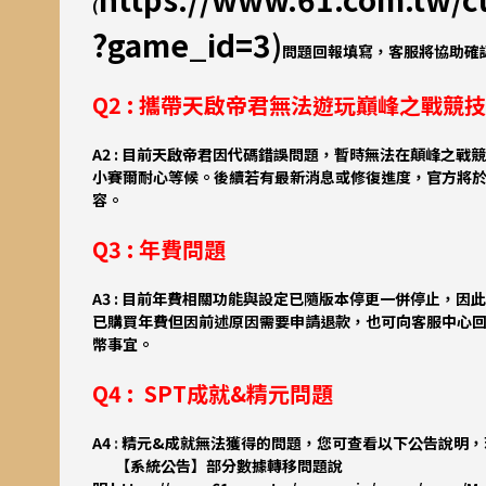
(
?game_id=3
)
問題
回報填寫，客服將協助確
Q2 : 攜帶天啟帝君無法遊玩巔峰之戰競
A2 : 目前天啟帝君因代碼錯誤問題，暫時無法在顛峰之
小賽爾耐心等候。後續若有最新消息或修復進度，官方將
容。
Q3 : 年費問題
A3 : 目前年費相關功能與設定已隨版本停更一併停止，
已購買年費但因前述原因需要申請退款，也可向客服中心
幣事宜。
Q4 : SPT成就&精元問題
A4
:
精元&成就無法獲得的問題，您可查看以下公告說明，
【系統公告】部分數據轉移問題說