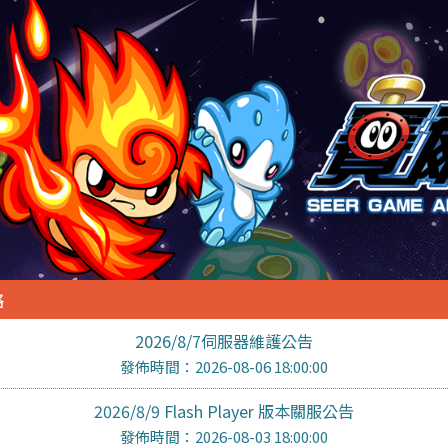
略
2026/8/7伺服器維護公告
發佈時間：2026-08-06 18:00:00
2026/8/9 Flash Player 版本關服公告
發佈時間：2026-08-03 18:00:00