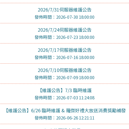
2026/7/31伺服器維護公告
發佈時間：2026-07-30 18:00:00
2026/7/24伺服器維護公告
發佈時間：2026-07-23 18:00:00
2026/7/17伺服器維護公告
發佈時間：2026-07-16 18:00:00
2026/7/10伺服器維護公告
發佈時間：2026-07-09 18:00:00
【維護公告】7/3 臨時維護
發佈時間：2026-07-03 11:24:08
【維護公告】6/26 臨時維護 & 羅傑好禮大放送消費獎勵補發
發佈時間：2026-06-26 12:21:11