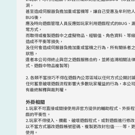
洞，
甚至造成伺服器負擔加重或當機等，讓自己受惠及牟利他
BUG後，
應及時向遊戲管理人員反應如玩家利用遊戲程式的BUG、
常方式，
而取得或複製遊戲中之虛擬物品、經驗值、角色資料、等
造成不平衡等損失，
及任何會造成伺服器負擔加重或當機之行為，所有關係者
狀態，
違者本公司得終止與您之遊戲服務合約，並將追溯相關法律
式、遊戲中物品複製等)
2. 各類不當技巧不得在遊戲內公眾區域以任何方式公開討
任何蓄意破壞遊戲流程影響大多數玩家權益的行為，本公
有最終解釋與裁判權。
外掛相關
1.玩家不可直接或間接使用非官方提供的輔助程式、外掛
戲的平衡性。
2.玩家不得侵入、攔截、破壞遊戲程式，或對遊戲進行修
以不當方式篡改遊戲帳號密碼、複製更改封包值……等，
使用。