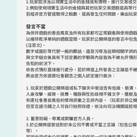
1.玩家如涉及以現實生活中的金錢或有價物，進行交易或交
2.例如使用現實生活中的金錢與其他玩家交易遊戲道具等
若經非官方管道取得之點數、道具發生任何問題，需由玩
發言不當
為保持遊戲的善良風氣及所有玩家都可正常觀看與使用遊
以維持乾淨單純的遊戲空間。玩家於公開頻道的發言中包
(注音文)、
數字或圖形等代替一般的髒話、諧音污辱及這類相關字詞
與文字組合後具有下述定義的字眼與內容皆為不被允許情
告知的狀況下，
依各式情形直接進行處分，若於頻道上所發表之言論是不
將由官方依道德社會觀念之個人認定進行裁決：
1. 玩家於遊戲公開頻道或私下聊天中發送含有低級、褻瀆
人身攻擊、威脅、挑釁、種族與性別歧視不雅文字、猥褻
有違社會善良風俗的慣用詞彙之言詞內容。（玩家於非公
但受言語污衊之人可自行拍照存證，依法向司法機關提起
2. 蓄意妨礙、辱罵或欺騙官方人員。
3.於公開頻道發送對於本公司不實或不當之言論（包含公
等）。
若因此造成本公司損害，本公司保留一切法律追溯之權利