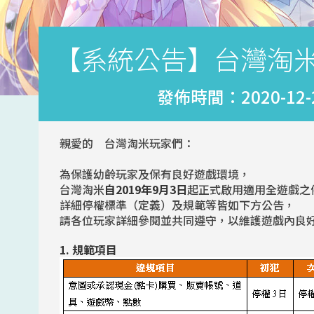
【系統公告】台灣淘
發佈時間：2020-12-21
親愛的 台灣淘米玩家們：
為保護幼齡玩家及保有良好遊戲環境，
台灣淘米
自2019年9月3日
起正式啟用適用全遊戲之
詳細停權標準（定義）及規範等皆如下方公告，
請各位玩家詳細參閱並共同遵守，以維護遊戲內良
1. 規範項目