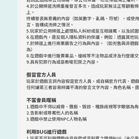
4.於公開頻道洗頻重複發言多次，造成玩家無法正常觀看頻
上。
持續發表無意義的內容（如英數字、亂碼、符號），或使
言，皆構成洗頻之情況。
5.玩家於公用頻道上處理私人糾紛或是互相謾罵，以及試
6.在遊戲內，違反個人隱私資料的保護，例如：透露其他
7.於頻道上進行商業廣告之行為與內容。（如兜售與非遊
為）
8.在遊戲中進行販賣毒品、槍械等不法物品或涉及刊登援
9.具有犯罪行為或是教唆犯罪之內容。
假冒官方人員
玩家於遊戲言詞內容假冒官方人員，或自稱官方代表、遊
任何讓第三者容易辨識不清的發言文字內容、角色名稱，
不當會員暱稱
1.遊戲中不得以威脅、猥褻、毀謗、種族歧視等字眼做為
2.含影射或辱罵他人的名稱
3.遊戲中禁止使用NPC人物名稱
利用BUG進行遊戲
1.玩家不可利用遊戲中非自然或非刻意之錯誤BUG（未公