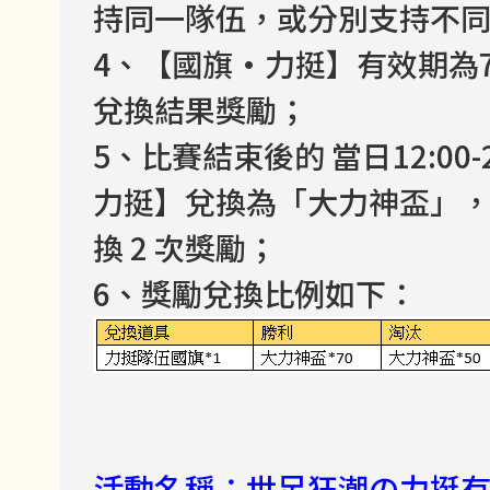
持同一隊伍，或分別支持不
4、【國旗·力挺】有效期為
兌換結果獎勵；
5、比賽結束後的 當日12:00
力挺】兌換為「大力神盃」
換 2 次獎勵；
6、獎勵兌換比例如下：
活動名稱：世足狂潮の力挺