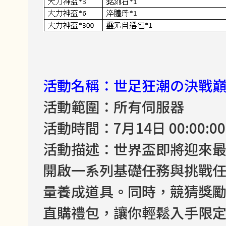
活動名稱：世足狂潮の決戰
活動範圍：所有伺服器
活動時間：7月14日 00:00:00 -
活動描述：世界盃即將迎來
開啟一系列基礎任務與挑戰
量養成道具。同時，競猜獎
直購禮包，讓你輕鬆入手限