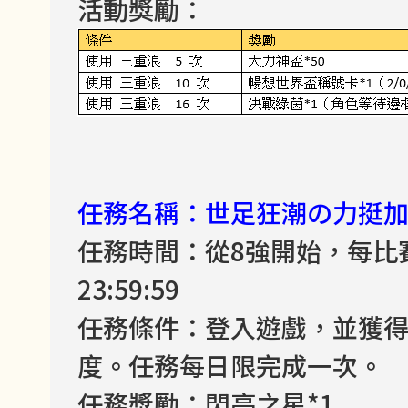
活動獎勵：
任務名稱：世足狂潮の力挺
任務時間：從8強開始，每比賽日前
23:59:59
任務條件：登入遊戲，並獲得
度。任務每日限完成一次。
任務獎勵：閃亮之星*1