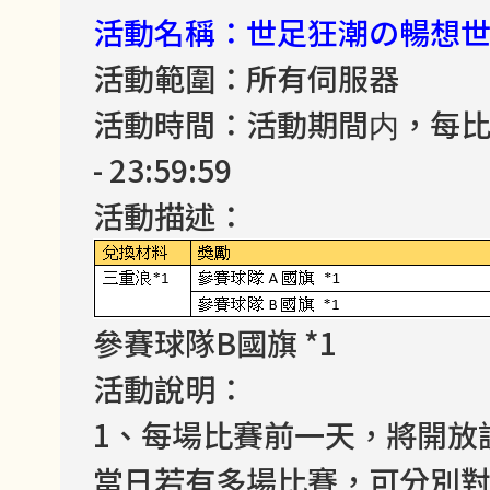
活動名稱：世足狂潮の暢想
活動範圍：所有伺服器
活動時間：活動期間内，每比賽日
- 23:59:59
活動描述：
參賽球隊B國旗 *1
活動說明：
1、每場比賽前一天，將開放
當日若有多場比賽，可分別