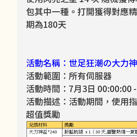
包其中一種。打開獲得對應精
期為180天
活動名稱：世足狂潮の大力
活動範圍：所有伺服器
活動時間：7月3日 00:00:00 - 
活動描述：活動期間，使用
超值獎勵