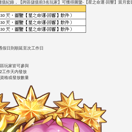
值紀錄，【跨區儲值前3名玩家】可獲得圖鑒-【星之命運·回響】當月套
遇假日則順延至次工作日
全區玩家皆可參與
-2工作天内發放
整資格或發放數量