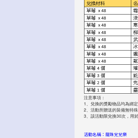
注意事項：
1、兌換的獎勵物品均為綁
2、活動所贈送的裝備無特
3、該活動限兌換30次，用
活動名稱：龍珠兌兌樂